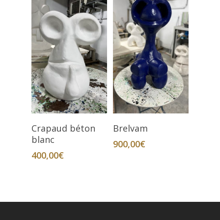
Ajouter Au Panier
Ajouter Au Panier
Crapaud béton
Brelvam
blanc
900,00
€
400,00
€