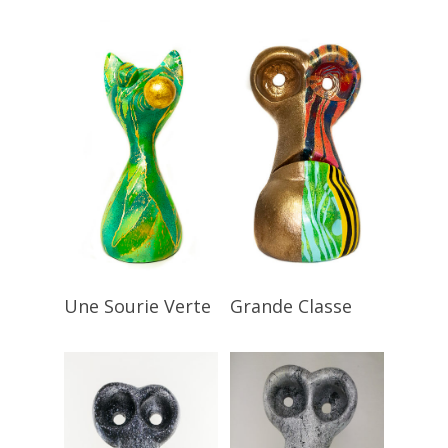
Lire La Suite
Lire La Suite
Une Sourie Verte
Grande Classe