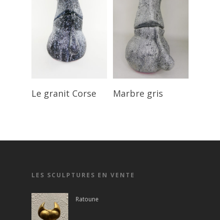
Lire La Suite
Lire La Suite
Le granit Corse
Marbre gris
LES SCULPTURES EN VENTE
Ratoune