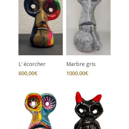
Ajouter Au Panier
Lire La Suite
L’ écorcher
Marbre gris
600,00
€
1000,00
€