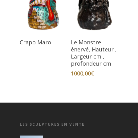
Lire La Suite
Ajouter Au Panier
Crapo Maro
Le Monstre
énervé, Hauteur ,
Largeur cm ,
profondeur cm
1000,00
€
LES SCULPTURES EN VENTE