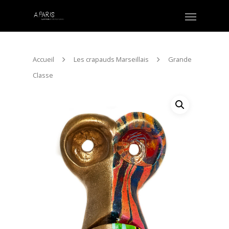
Accueil
Les crapauds Marseillais
Grande
Classe