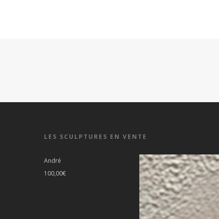
LES SCULPTURES EN VENTE
André
100,00
€