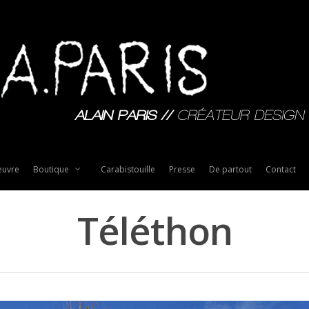
uvre
Boutique
Carabistouille
Presse
De partout
Contact
Téléthon