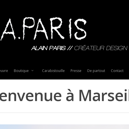
uvre
Boutique
Carabistouille
Presse
De partout
Contact
envenue à Marsei